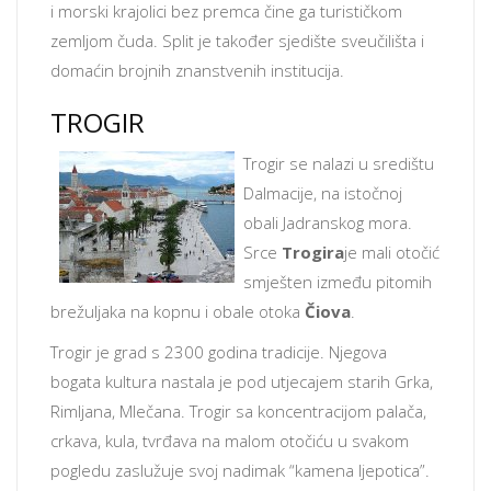
i morski krajolici bez premca čine ga turističkom
zemljom čuda. Split je također sjedište sveučilišta i
domaćin brojnih znanstvenih institucija.
TROGIR
Trogir se nalazi u središtu
Dalmacije, na istočnoj
obali Jadranskog mora.
Srce
Trogira
je mali otočić
smješten između pitomih
brežuljaka na kopnu i obale otoka
Čiova
.
Trogir je grad s 2300 godina tradicije. Njegova
bogata kultura nastala je pod utjecajem starih Grka,
Rimljana, Mlečana. Trogir sa koncentracijom palača,
crkava, kula, tvrđava na malom otočiću u svakom
pogledu zaslužuje svoj nadimak “kamena ljepotica”.