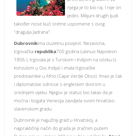
njega je to bio raj. I nije on
jedini. Milijuni drugih ljudi
također nose kući sretne uspomene s ovog
“dragulja Jadrana”.
Dubrovnik
ima izuzetnu povijest. Nezavisna,
trgovačka
republika
700 godina (ukinuo Napoleon
1806.), trgovala je s Turskom i Indijom na istoku (s
konzulom u Goi, Indija) i imala trgovačke
predstavnike u Africi (Cape Verde Otoci). Imao je čak
i diplomatske odnose s engleskim dvorom u
srednjem vijeku. Njegov je status bio takav da je
moćna i bogata Venecija zavidjela ovom hrvatsko-
slavenskom gradu.
Dubrovnik je najjužniji grad u Hrvatskoj, a
najpraktičniji način do grada je zračnim putem.