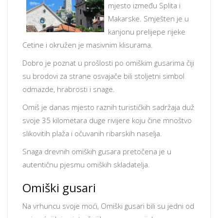
mjesto između Splita i
Makarske. Smješten je u
kanjonu prelijepe rijeke
Cetine i okružen je masivnim klisurama.
Dobro je poznat u prošlosti po omiškim gusarima čiji
su brodovi za strane osvajače bili stoljetni simbol
odmazde, hrabrosti i snage.
Omiš je danas mjesto raznih turističkih sadržaja duž
svoje 35 kilometara duge rivijere koju čine mnoštvo
slikovitih plaža i očuvanih ribarskih naselja.
Snaga drevnih omiških gusara pretočena je u
autentičnu pjesmu omiških skladatelja.
Omiški gusari
Na vrhuncu svoje moći, Omiški gusari bili su jedni od