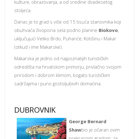
kulture, obrazovanja, a od sredine dvadesetog
stoljeća.
Danas je to grad s više od 15 tisuća stanovnika koji
obuhvaća živopisna sela podno planine
Biokovo
,
uključujući Veliko Brdo, Puhariće, Kotišinu i Makar
(otkud i ime Makarske).
Makarska je jedno od najpoznatijih turističkih
odredišta na hrvatskom primorju, privlačno svojom
prirodom i dobrom klimom, bogato turističkim
sadržajima i puno gostoljubivih domaćina.
DUBROVNIK
George Bernard
Shaw
bio je očaran ovim
prekrasnim gradom: za