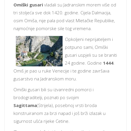
Omiški gusari
vladali su Jadranskim morem više od
tri stoljeća sve dok 1420. godine. Cijela Dalmacija,
osim Omiša, nije pala pod vlast Mletačke Republike,
najmoćnije pomorske sile tog vremena.
Opkoljeni neprijateljem i
potpuno sami, Omiški
gusari uspjeli su se braniti
24 godine. Godine
1444
.
Omiš je pao u ruke Venecije i te godine završava
gusarstvo na Jadranskom moru.
Omiški gusari bili su izvanredni pomorci i
brodograditelji, poznati po svojim
Sagittama
(Strijela), posebnoj vrsti broda
konstruiranom za brzi napad i još brži izlazak u
sigurnost ušća rijeke Cetine.