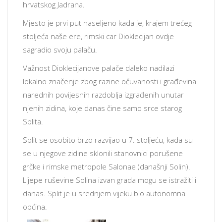
hrvatskog Jadrana.
Mjesto je prvi put naseljeno kada je, krajem trećeg
stoljeća naše ere, rimski car Dioklecijan ovdje
sagradio svoju palaču.
Važnost Dioklecijanove palače daleko nadilazi
lokalno značenje zbog razine očuvanosti i građevina
narednih povijesnih razdoblja izgrađenih unutar
njenih zidina, koje danas čine samo srce starog
Splita.
Split se osobito brzo razvijao u 7. stoljeću, kada su
se u njegove zidine sklonili stanovnici porušene
grčke i rimske metropole Salonae (današnji Solin).
Lijepe ruševine Solina izvan grada mogu se istražiti i
danas. Split je u srednjem vijeku bio autonomna
općina.