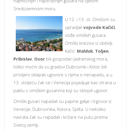
najmoćnijih i najstrašnijih gusara na cijelom
Sredozemnom moru.
U 12. i 13. st. Omišom su
upravljali
vojvode Kačići
,
vođe omiških gusara.
Omiški knezovi iz obitelji
Kačić:
Malduk
,
Toljen
,
Pribislav
,
Osor
bili gospodari Jadranskog mora,
toliko moćni da su gradovi Dubrovnik i Kotor bili
prisiljeni sklapati ugovore s njima o nenapadu, a u
13. stoljeću čak se i Venecija pojavljuje kao strana u
paktu s omiškim gusarima koji su sklopili ugovor.
Omiški gusari napadali su papine galije i trgovce iz
Venecije, Dubrovnika, Kotora, Splita. U nekoliko
navrata čak su napadali i križare na putu prema
Svetoj zemlji.