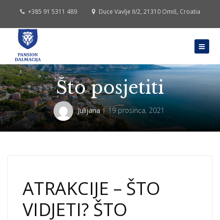
+385 91 5311 489
Duce Vavlje II/2, 21310 Omiš, Croatia
Što posjetiti
Julijana
19 prosinca, 2021
ATRAKCIJE – ŠTO
VIDJETI? ŠTO