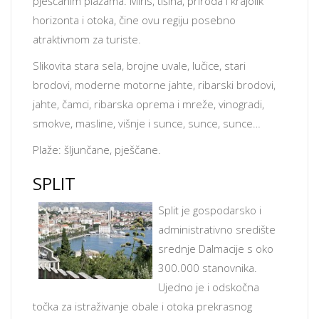
pješčanim plažama. Miris, tišina, priroda i krajolik
horizonta i otoka, čine ovu regiju posebno
atraktivnom za turiste.
Slikovita stara sela, brojne uvale, lučice, stari
brodovi, moderne motorne jahte, ribarski brodovi,
jahte, čamci, ribarska oprema i mreže, vinogradi,
smokve, masline, višnje i sunce, sunce, sunce…
Plaže: šljunčane, pješčane.
SPLIT
Split je gospodarsko i
administrativno središte
srednje Dalmacije s oko
300.000 stanovnika.
Ujedno je i odskočna
točka za istraživanje obale i otoka prekrasnog