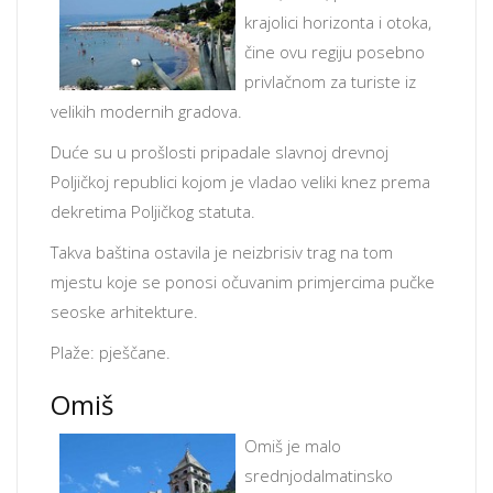
krajolici horizonta i otoka,
čine ovu regiju posebno
privlačnom za turiste iz
velikih modernih gradova.
Duće su u prošlosti pripadale slavnoj drevnoj
Poljičkoj republici kojom je vladao veliki knez prema
dekretima Poljičkog statuta.
Takva baština ostavila je neizbrisiv trag na tom
mjestu koje se ponosi očuvanim primjercima pučke
seoske arhitekture.
Plaže: pješčane.
Omiš
Omiš je malo
srednjodalmatinsko