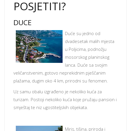
POSJETITI?
DUCE
Duće su jedno od
dvadesetak malih mjesta
u Poljicima, podnožju
mosorskog planinskog
lanca. Duće sa svojim
veličanstvenim, gotovo neprekidnim pješčanim
plažama, dugim oko 4 km, prirodni su fenomen.
Uz samu obalu izgrađeno je nekoliko kuća za
turizam. Postoji nekoliko kuća koje pružaju pansion i
smještaj te niz ugostiteljskih objekata.
Miris, tišina, priroda i