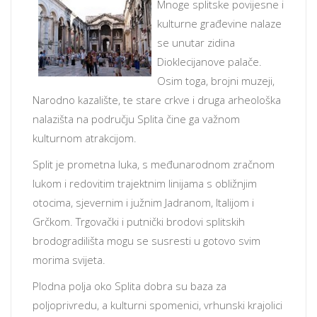
Mnoge splitske povijesne i
kulturne građevine nalaze
se unutar zidina
Dioklecijanove palače.
Osim toga, brojni muzeji,
Narodno kazalište, te stare crkve i druga arheološka
nalazišta na području Splita čine ga važnom
kulturnom atrakcijom.
Split je prometna luka, s međunarodnom zračnom
lukom i redovitim trajektnim linijama s obližnjim
otocima, sjevernim i južnim Jadranom, Italijom i
Grčkom. Trgovački i putnički brodovi splitskih
brodogradilišta mogu se susresti u gotovo svim
morima svijeta.
Plodna polja oko Splita dobra su baza za
poljoprivredu, a kulturni spomenici, vrhunski krajolici