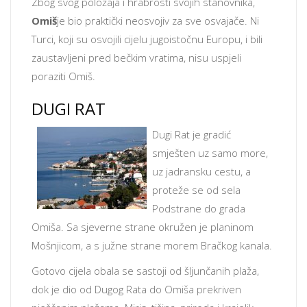
Zbog svog položaja i hrabrosti svojih stanovnika,
Omiš
je bio praktički neosvojiv za sve osvajače. Ni
Turci, koji su osvojili cijelu jugoistočnu Europu, i bili
zaustavljeni pred bečkim vratima, nisu uspjeli
poraziti Omiš.
DUGI RAT
Dugi Rat je gradić
smješten uz samo more,
uz jadransku cestu, a
proteže se od sela
Podstrane do grada
Omiša. Sa sjeverne strane okružen je planinom
Mošnjicom, a s južne strane morem Bračkog kanala.
Gotovo cijela obala se sastoji od šljunčanih plaža,
dok je dio od Dugog Rata do Omiša prekriven