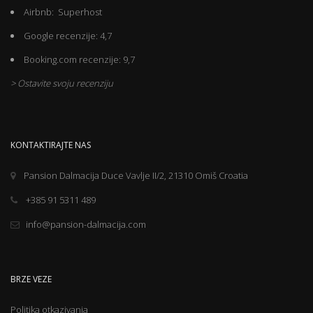
Airbnb: Superhost
Google recenzije: 4,7
Booking.com recenzije: 9,7
> Ostavite svoju recenziju
KONTAKTIRAJTE NAS
Pansion Dalmacija Duce Vavlje II/2, 21310 Omiš Croatia
+385 91 5311 489
info@pansion-dalmacija.com
BRZE VEZE
Politika otkazivanja