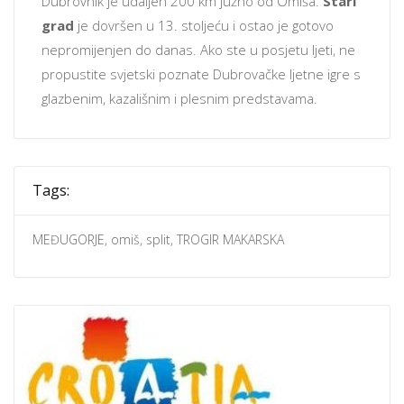
Dubrovnik je udaljen 200 km južno od Omiša.
Stari
grad
je dovršen u 13. stoljeću i ostao je gotovo
nepromijenjen do danas. Ako ste u posjetu ljeti, ne
propustite svjetski poznate Dubrovačke ljetne igre s
glazbenim, kazališnim i plesnim predstavama.
Tags:
MEĐUGORJE
,
omiš
,
split
,
TROGIR MAKARSKA